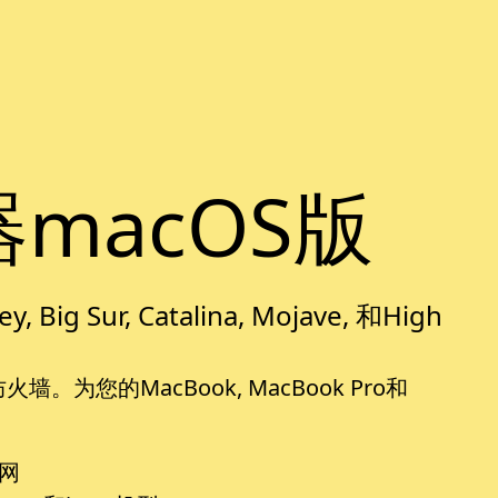
macOS版
g Sur, Catalina, Mojave, 和High
为您的MacBook, MacBook Pro和
网